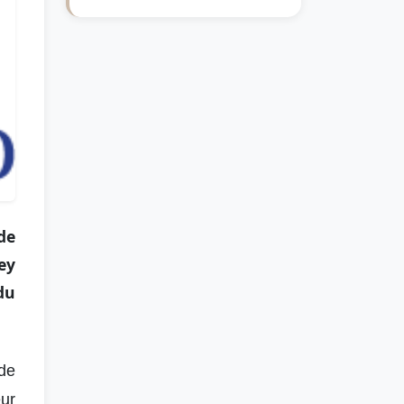
de
ey
du
de
eur