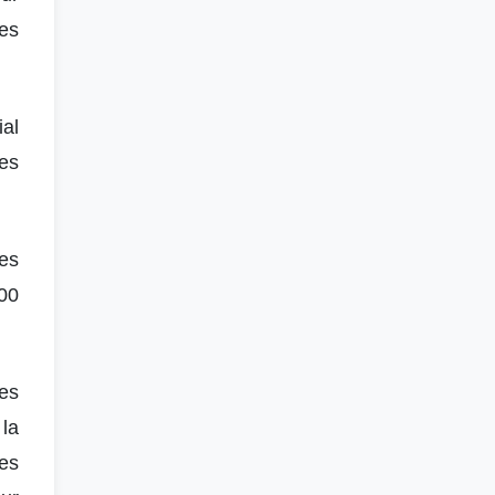
les
ial
ces
es
00
es
la
es