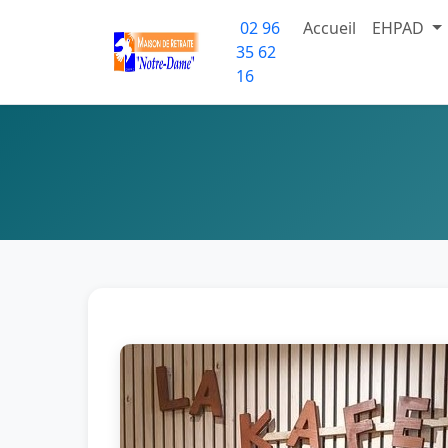
02 96
Accueil
EHPAD
35 62
16