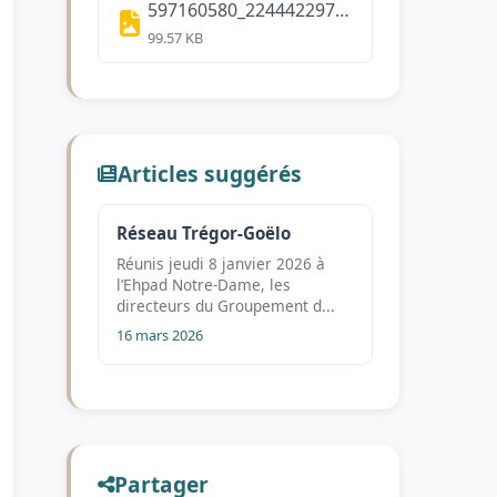
597160580_2244422972704859_4353351267596859651_n.jpg
99.57 KB
Articles suggérés
Réseau Trégor-Goëlo
Réunis jeudi 8 janvier 2026 à
l’Ehpad Notre-Dame, les
directeurs du Groupement d...
16 mars 2026
Partager